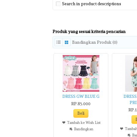
Search in product descriptions
Produk yang sesuai kriteria pencarian
Bandingkan Produk (0)
DRESS GW BLUE G
DRESS
PR
RP.85.000
RP.1
Tambah ke Wish List
Tambah
Bandingkan
Ba