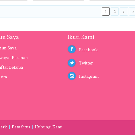
1
2
>
>
un Saya
Ikuti Kami
kun Saya
Facebook
iwayat Pesanan
Twitter
ftar Belanja
Instagram
rita
erk
Peta Situs
Hubungi Kami