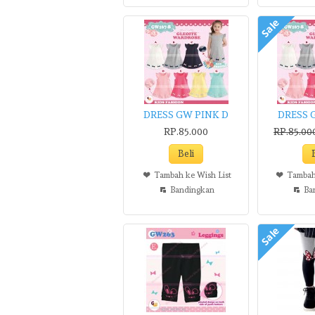
Sale
DRESS GW PINK D
DRESS 
RP.85.000
RP.85.00
Tambah ke Wish List
Tambah
Bandingkan
Ba
Sale