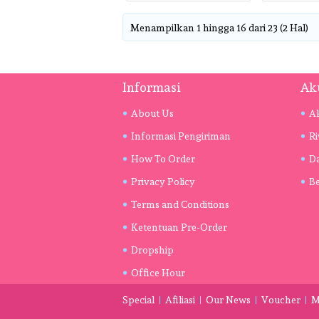
Menampilkan 1 hingga 16 dari 23 (2 Hal)
Informasi
Ak
About Us
A
Informasi Pengiriman
R
How To Order
Da
Privacy Policy
Be
Terms and Conditions
Ketentuan Pre-Order
Dropship
Office Hour
Special
Afiliasi
Our News
Voucher
M