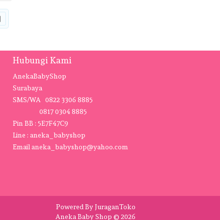
|
Hubungi Kami
AnekaBabyShop
Surabaya
SMS/WA 0822 3306 8885
0817 0304 8885
Pin BB : 5E7F47C9
Line : aneka_babyshop
Email
aneka_babyshop@yahoo.com
Powered By
JuraganToko
Aneka Baby Shop © 2026