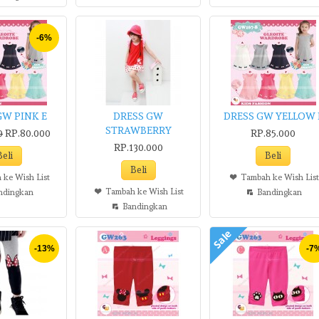
-6%
GW PINK E
DRESS GW
DRESS GW YELLOW 
STRAWBERRY
0
RP.80.000
RP.85.000
RP.130.000
 ke Wish List
Tambah ke Wish List
Tambah ke Wish List
ndingkan
Bandingkan
Bandingkan
Sale
-13%
-7