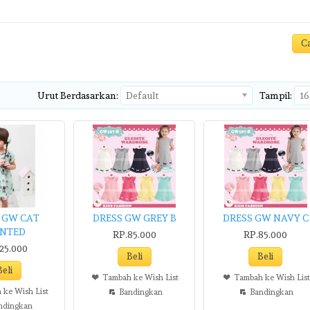
Urut Berdasarkan:
Default
Tampil:
16
 GW CAT
DRESS GW GREY B
DRESS GW NAVY C
INTED
RP.85.000
RP.85.000
25.000
Tambah ke Wish List
Tambah ke Wish List
 ke Wish List
Bandingkan
Bandingkan
ndingkan