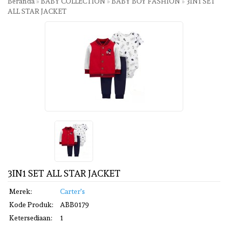
Beranda
»
BABY COLLECTION
»
BABY BOY FASHION
»
3IN1 SET
ALL STAR JACKET
3IN1 SET ALL STAR JACKET
Merek:
Carter's
Kode Produk:
ABB0179
Ketersediaan:
1