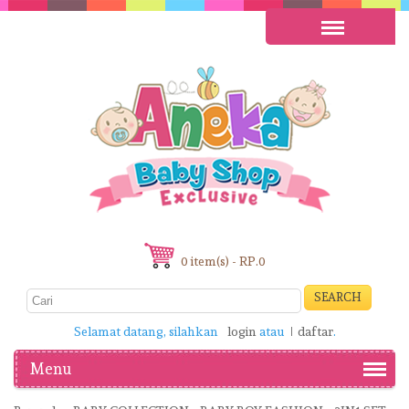
0 item(s) - RP.0
SEARCH
Selamat datang, silahkan
login
atau
daftar
.
Menu